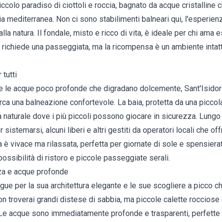
ccolo paradiso di ciottoli e roccia, bagnato da acque cristalline ch
 mediterranea. Non ci sono stabilimenti balneari qui, l'esperien
la natura. Il fondale, misto e ricco di vita, è ideale per chi ama
richiede una passeggiata, ma la ricompensa è un ambiente intatto
 tutti
 e le acque poco profonde che digradano dolcemente, Sant'Isidoro
erca una balneazione confortevole. La baia, protetta da una piccol
 naturale dove i più piccoli possono giocare in sicurezza. Lungo 
 sistemarsi, alcuni liberi e altri gestiti da operatori locali che of
 è vivace ma rilassata, perfetta per giornate di sole e spensiera
ossibilità di ristoro e piccole passeggiate serali.
za e acque profonde
ngue per la sua architettura elegante e le sue scogliere a picco c
non troverai grandi distese di sabbia, ma piccole calette rocciose 
 Le acque sono immediatamente profonde e trasparenti, perfette 