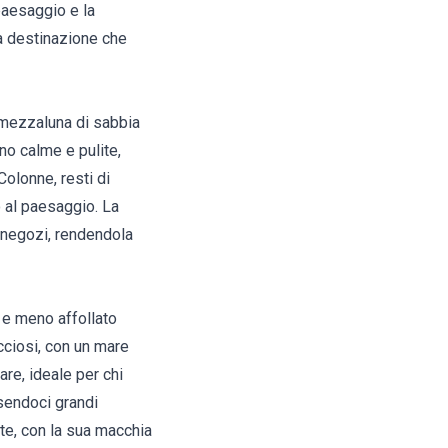
paesaggio e la
una destinazione che
a mezzaluna di sabbia
no calme e pulite,
Colonne, resti di
o al paesaggio. La
li negozi, rendendola
 e meno affollato
occiosi, con un mare
are, ideale per chi
ssendoci grandi
nte, con la sua macchia