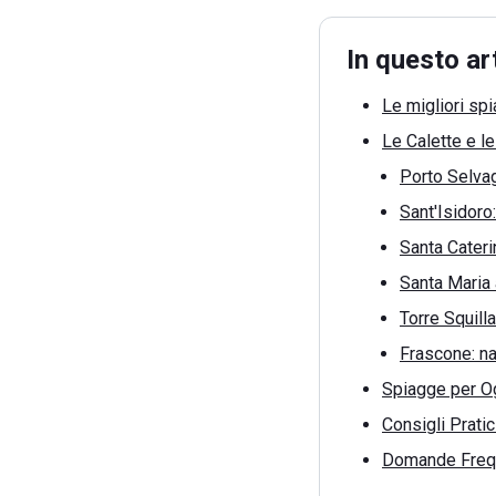
In questo ar
Le migliori sp
Le Calette e l
Porto Selvag
Sant'Isidoro:
Santa Cater
Santa Maria 
Torre Squill
Frascone: nat
Spiagge per Og
Consigli Pratic
Domande Freq