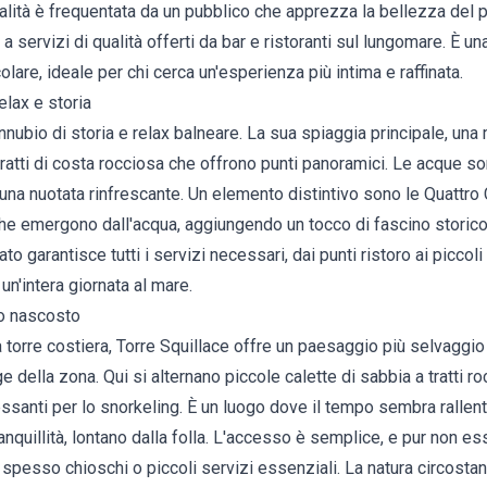
calità è frequentata da un pubblico che apprezza la bellezza del 
 a servizi di qualità offerti da bar e ristoranti sul lungomare. È 
lare, ideale per chi cerca un'esperienza più intima e raffinata.
elax e storia
nnubio di storia e relax balneare. La sua spiaggia principale, un
 tratti di costa rocciosa che offrono punti panoramici. Le acque so
 una nuotata rinfrescante. Un elemento distintivo sono le Quattro 
 che emergono dall'acqua, aggiungendo un tocco di fascino storic
ato garantisce tutti i servizi necessari, dai punti ristoro ai picco
n'intera giornata al mare.
lo nascosto
torre costiera, Torre Squillace offre un paesaggio più selvaggio
e della zona. Qui si alternano piccole calette di sabbia a tratti r
essanti per lo snorkeling. È un luogo dove il tempo sembra rallent
ranquillità, lontano dalla folla. L'accesso è semplice, e pur non e
o spesso chioschi o piccoli servizi essenziali. La natura circosta