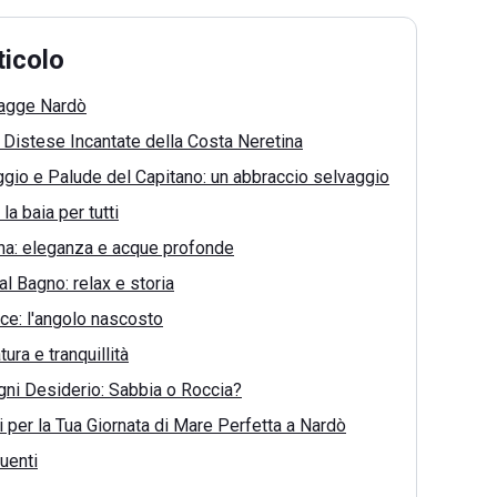
ticolo
iagge Nardò
e Distese Incantate della Costa Neretina
gio e Palude del Capitano: un abbraccio selvaggio
 la baia per tutti
ina: eleganza e acque profonde
al Bagno: relax e storia
ace: l'angolo nascosto
ura e tranquillità
ni Desiderio: Sabbia o Roccia?
i per la Tua Giornata di Mare Perfetta a Nardò
uenti