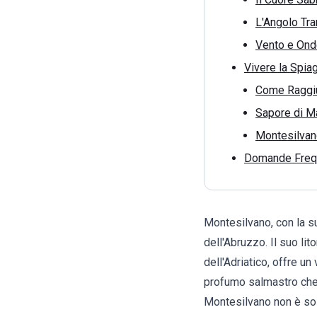
L'Angolo Tra
Vento e Onde
Vivere la Spiag
Come Raggiu
Sapore di Ma
Montesilvano
Domande Frequ
Montesilvano, con la s
dell'Abruzzo. Il suo li
dell'Adriatico, offre u
profumo salmastro che 
Montesilvano
non è so