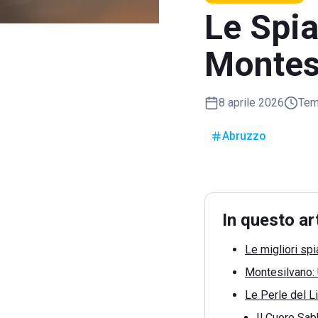
Le Spia
Montes
8 aprile 2026
Temp
Abruzzo
In questo ar
Le migliori sp
Montesilvano: U
Le Perle del L
Il Cuore Sab