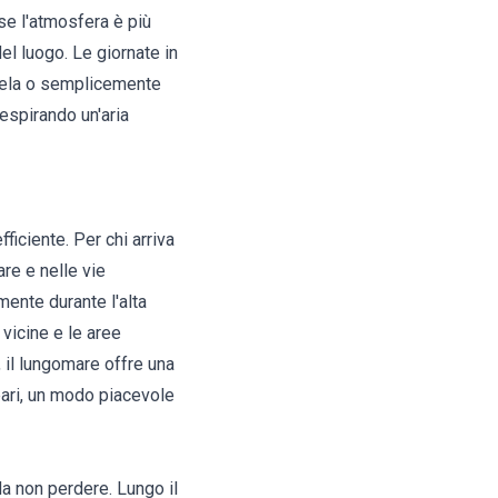
se l'atmosfera è più
l luogo. Le giornate in
 vela o semplicemente
respirando un'aria
iciente. Per chi arriva
are e nelle vie
lmente durante l'alta
vicine e le aree
, il lungomare offre una
eari, un modo piacevole
da non perdere. Lungo il