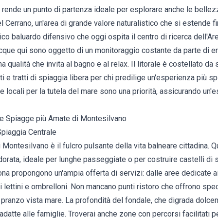
 rende un punto di partenza ideale per esplorare anche le bellezze
l Cerrano, un'area di grande valore naturalistico che si estende f
tico baluardo difensivo che oggi ospita il centro di ricerca dell'A
acque qui sono oggetto di un monitoraggio costante da parte di 
qualità che invita al bagno e al relax. Il litorale è costellato da 
i e tratti di spiaggia libera per chi predilige un'esperienza più s
ive locali per la tutela del mare sono una priorità, assicurando un
 Le Spiagge più Amate di Montesilvano
Spiaggia Centrale
 Montesilvano è il fulcro pulsante della vita balneare cittadina. Q
dorata, ideale per lunghe passeggiate o per costruire castelli di s
zona propongono un'ampia offerta di servizi: dalle aree dedicate ai
lettini e ombrelloni. Non mancano punti ristoro che offrono speci
 pranzo vista mare. La profondità del fondale, che digrada dolc
datte alle famiglie. Troverai anche zone con percorsi facilitati p