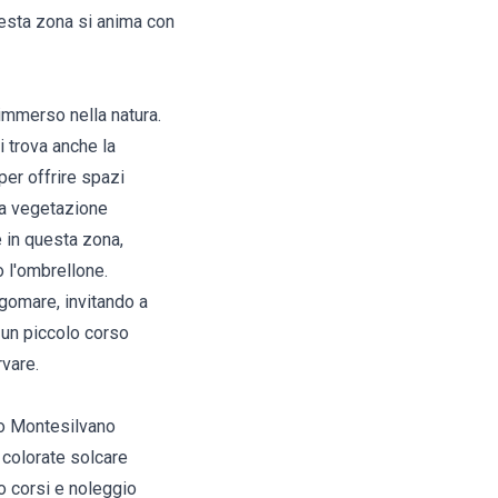
questa zona si anima con
immerso nella natura.
i trova anche la
per offrire spazi
 La vegetazione
e in questa zona,
o l'ombrellone.
ngomare, invitando a
 un piccolo corso
vare.
ico Montesilvano
 colorate solcare
no corsi e noleggio