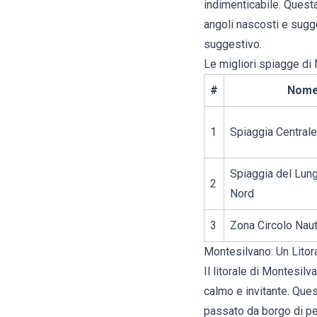
indimenticabile. Quest
angoli nascosti e sugg
suggestivo.
Le migliori spiagge di
#
Nom
1
Spiaggia Centrale
Spiaggia del Lun
2
Nord
3
Zona Circolo Nau
Montesilvano: Un Litora
Il litorale di Montesil
calmo e invitante. Ques
passato da borgo di pes