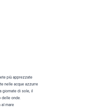
mete più apprezzate
nte nelle acque azzurre
giornate di sole, il
 delle onde.
a al mare