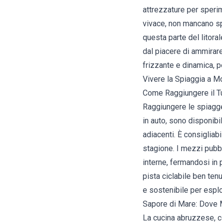
attrezzature per sperim
vivace, non mancano sp
questa parte del litor
dal piacere di ammirare 
frizzante e dinamica, p
Vivere la Spiaggia a Mo
Come Raggiungere il T
Raggiungere le spiagge 
in auto, sono disponibi
adiacenti. È consigliabi
stagione. I mezzi pubbl
interne, fermandosi in p
pista ciclabile ben ten
e sostenibile per esplo
Sapore di Mare: Dove M
La cucina abruzzese, co