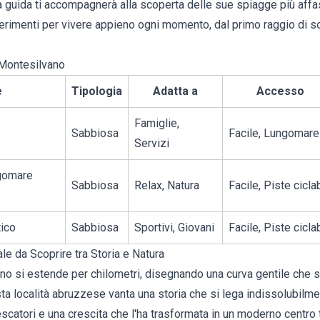
a guida ti accompagnerà alla scoperta delle sue spiagge più affa
erimenti per vivere appieno ogni momento, dal primo raggio di so
 Montesilvano
e
Tipologia
Adatta a
Accesso
Famiglie,
Sabbiosa
Facile, Lungomare
Servizi
gomare
Sabbiosa
Relax, Natura
Facile, Piste ciclab
tico
Sabbiosa
Sportivi, Giovani
Facile, Piste ciclab
le da Scoprire tra Storia e Natura
vano si estende per chilometri, disegnando una curva gentile che 
ta località abruzzese vanta una storia che si lega indissolubilme
catori e una crescita che l'ha trasformata in un moderno centro t