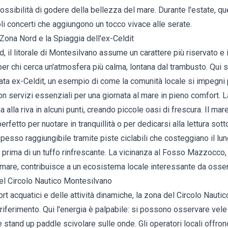
a possibilità di godere della bellezza del mare. Durante l'estate, 
oli concerti che aggiungono un tocco vivace alle serate.
 Zona Nord e la Spiaggia dell'ex-Celdit
 il litorale di Montesilvano assume un carattere più riservato e 
per chi cerca un'atmosfera più calma, lontana dal trambusto. Qui s
ata ex-Celdit, un esempio di come la comunità locale si impegni 
 con servizi essenziali per una giornata al mare in pieno comfort.
 alla riva in alcuni punti, creando piccole oasi di frescura. Il mar
rfetto per nuotare in tranquillità o per dedicarsi alla lettura sott
esso raggiungibile tramite piste ciclabili che costeggiano il lu
 prima di un tuffo rinfrescante. La vicinanza al Fosso Mazzocco,
 mare, contribuisce a un ecosistema locale interessante da osser
el Circolo Nautico Montesilvano
ort acquatici e delle attività dinamiche, la zona del Circolo Naut
 riferimento. Qui l'energia è palpabile: si possono osservare vele
 e stand up paddle scivolare sulle onde. Gli operatori locali offro