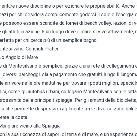
entare nuove discipline o perfezionare le proprie abilità. Anche 
azi per chi desidera semplicemente godersi il sole e l'energia de
ale possono essere scandite da tornei di beach volley, lezioni di
gli atleti in azione. È un luogo dove il mare si vive attivamente, 
erfetta per chi cerca più di un semplice bagno.
ntesilvano: Consigli Pratici
uo Angolo di Mare
di Montesilvano è semplice, grazie a una rete di collegamenti eff
li diversi parcheggi, sia a pagamento che gratuiti, lungo il lungom
le arrivare nelle ore mattutine per trovare i posti migliori, specia
ici, come gli autobus urbani, collegano Montesilvano con le città 
rossimità delle principali spiagge. Per gli amanti della bicicletta
uta che permette di spostarsi agilmente tra le diverse zone baln
rare la costa.
angiare vicino alla Spiaggia
n la sua ricchezza di sapori di terra e di mare, è un'esperienza 