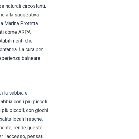
 naturali circostanti,
ino alla suggestiva
rea Marina Protetta
enti come ARPA
stabilimenti che
pontanea. La cura per
'esperienza balneare
ui la sabbia è
abbia con i più piccoli.
 più piccoli, con giochi
alità locali fresche,
emente, rende queste
er l'accesso, pensati