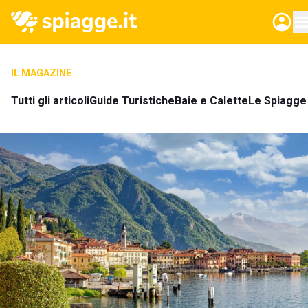
IL MAGAZINE
Tutti gli articoli
Guide Turistiche
Baie e Calette
Le Spiagge 