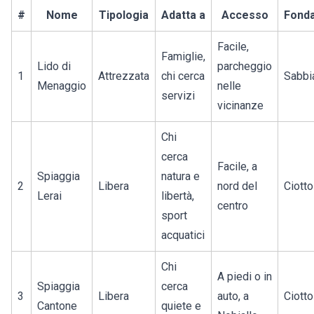
#
Nome
Tipologia
Adatta a
Accesso
Fonda
Facile,
Famiglie,
Lido di
parcheggio
1
Attrezzata
chi cerca
Sabbi
Menaggio
nelle
servizi
vicinanze
Chi
cerca
Facile, a
Spiaggia
natura e
2
Libera
nord del
Ciotto
Lerai
libertà,
centro
sport
acquatici
Chi
A piedi o in
Spiaggia
cerca
3
Libera
auto, a
Ciotto
Cantone
quiete e