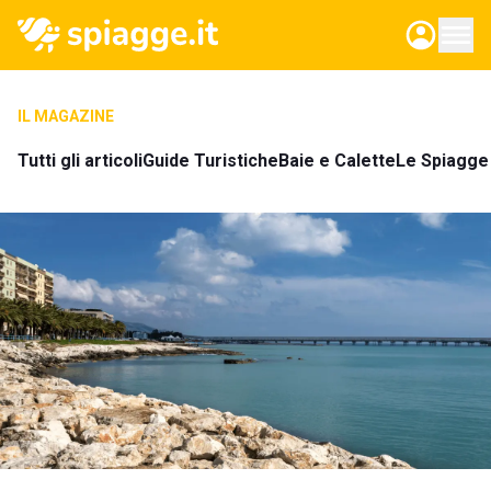
IL MAGAZINE
Tutti gli articoli
Guide Turistiche
Baie e Calette
Le Spiagge 