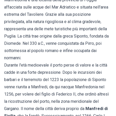
affacciata sulle acque del Mar Adriatico e situata nell'area
estrema del Tavoliere. Grazie alla sua posizione
privilegiata, alla natura rigogliosa e al clima gradevole,
rappresenta una delle mete turistiche più importanti della
Puglia. La città trae origine dalla greca Siponto, fondata da
Diomede. Nel 330 a.C., venne conquistata da Pirro, poi
sottomessa al popolo romano e infine occupata dai
normanni.
Durante l'età medioevale il porto perse di valore e la città
cadde in una forte depressione. Dopo le incursioni dei
barbari e il terremoto del 1223 la popolazione di Siponto
venne riunita a Manfredi, da qui nacque Manfredonia nel
1256, per volere del figlio di Federico II, che ordinò altresì
la ricostruzione del porto, nella zona meridionale del
Gargano. Il nome della città deriva proprio da
Manfredi di
Sicilia
, che la fondò. Successivamente, nel 1266, Carlo I