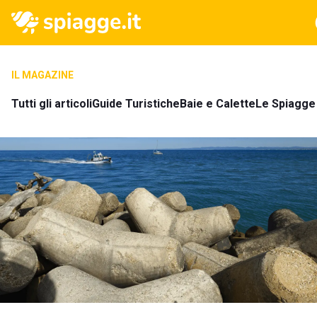
IL MAGAZINE
Tutti gli articoli
Guide Turistiche
Baie e Calette
Le Spiagge 