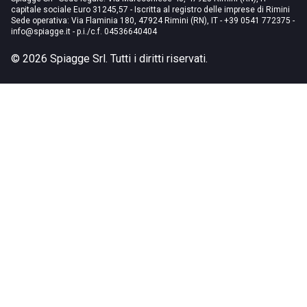
capitale sociale Euro 31245,57 - Iscritta al registro delle imprese di Rimini
Sede operativa: Via Flaminia 180, 47924 Rimini (RN), IT
-
+39 0541 772375
-
info@spiagge.it
- p.i./c.f. 04536640404
©
2026
Spiagge Srl. Tutti i diritti riservati.