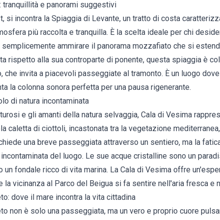
 tranquillità e panorami suggestivi
si incontra la Spiaggia di Levante, un tratto di costa caratterizz
osfera più raccolta e tranquilla. È la scelta ideale per chi desider
o semplicemente ammirare il panorama mozzafiato che si estende
a rispetto alla sua controparte di ponente, questa spiaggia è co
che invita a piacevoli passeggiate al tramonto. È un luogo dove il 
ta la colonna sonora perfetta per una pausa rigenerante.
olo di natura incontaminata
enturosi e gli amanti della natura selvaggia, Cala di Vesima rappr
a caletta di ciottoli, incastonata tra la vegetazione mediterranea,
chiede una breve passeggiata attraverso un sentiero, ma la fati
 incontaminata del luogo. Le sue acque cristalline sono un paradi
o un fondale ricco di vita marina. La Cala di Vesima offre un'espe
 la vicinanza al Parco del Beigua si fa sentire nell'aria fresca e 
o: dove il mare incontra la vita cittadina
to non è solo una passeggiata, ma un vero e proprio cuore pulsa