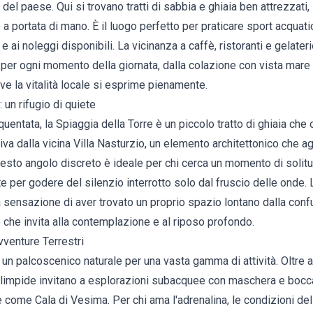
del paese. Qui si trovano tratti di sabbia e ghiaia ben attrezzati, 
 a portata di mano. È il luogo perfetto per praticare sport acquatic
 e ai noleggi disponibili. La vicinanza a caffè, ristoranti e gelat
 per ogni momento della giornata, dalla colazione con vista mare a
ove la vitalità locale si esprime pienamente.
 un rifugio di quiete
entata, la Spiaggia della Torre è un piccolo tratto di ghiaia che o
iva dalla vicina Villa Nasturzio, un elemento architettonico che a
esto angolo discreto è ideale per chi cerca un momento di solitud
e per godere del silenzio interrotto solo dal fruscio delle onde
sensazione di aver trovato un proprio spazio lontano dalla conf
 che invita alla contemplazione e al riposo profondo.
vventure Terrestri
è un palcoscenico naturale per una vasta gamma di attività. Oltre al
e limpide invitano a esplorazioni subacquee con maschera e bocc
e come Cala di Vesima. Per chi ama l'adrenalina, le condizioni d