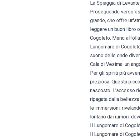
La Spiaggia di Levante:
Proseguendo verso est, 
grande, che offre un'atm
leggere un buon libro 
Cogoleto. Meno affollat
Lungomare di Cogoleto, 
suono delle onde diven
Cala di Vesima: un ang
Per gli spiriti più avv
preziosa. Questa piccol
nascosto. L'accesso ri
ripagata dalla bellezza
le immersioni, riveland
lontano dai rumori, dove
Il Lungomare di Cogolet
Il Lungomare di Cogole