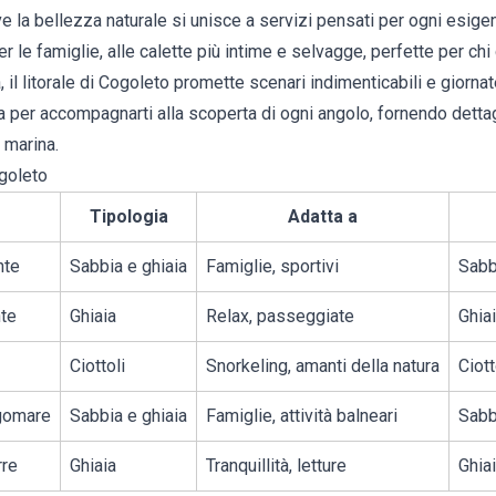
 la bellezza naturale si unisce a servizi pensati per ogni esige
per le famiglie, alle calette più intime e selvagge, perfette per c
, il
litorale di Cogoleto
promette scenari indimenticabili e giornate
per accompagnarti alla scoperta di ogni angolo, fornendo dettagli
 marina.
goleto
Tipologia
Adatta a
nte
Sabbia e ghiaia
Famiglie, sportivi
Sabbi
nte
Ghiaia
Relax, passeggiate
Ghia
Ciottoli
Snorkeling, amanti della natura
Ciott
gomare
Sabbia e ghiaia
Famiglie, attività balneari
Sabb
rre
Ghiaia
Tranquillità, letture
Ghia