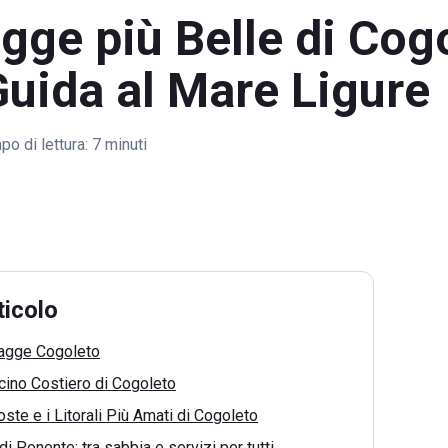
gge più Belle di Cog
uida al Mare Ligure
o di lettura:
7 minuti
ticolo
iagge Cogoleto
scino Costiero di Cogoleto
ste e i Litorali Più Amati di Cogoleto
i Ponente: tra sabbia e servizi per tutti