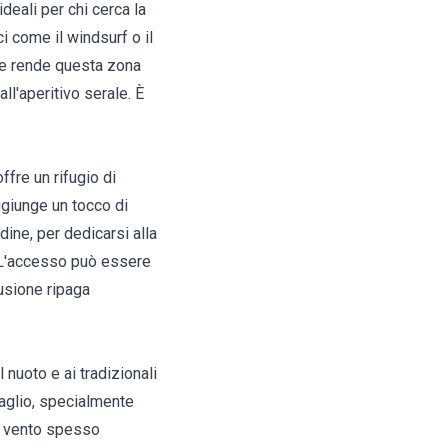
ideali per chi cerca la
i come il windsurf o il
erie rende questa zona
ll'aperitivo serale. È
ffre un rifugio di
ggiunge un tocco di
ine, per dedicarsi alla
. L'accesso può essere
usione ripaga
 nuoto e ai tradizionali
aglio, specialmente
el vento spesso