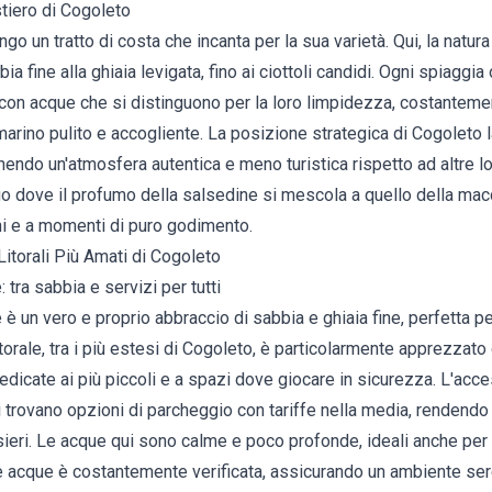
stiero di Cogoleto
o un tratto di costa che incanta per la sua varietà. Qui, la natura
a fine alla ghiaia levigata, fino ai ciottoli candidi. Ogni spiaggia
, con acque che si distinguono per la loro limpidezza, costantem
arino pulito e accogliente. La posizione strategica di Cogoleto 
endo un'atmosfera autentica e meno turistica rispetto ad altre loc
ogo dove il profumo della salsedine si mescola a quello della mac
ni e a momenti di puro godimento.
itorali Più Amati di Cogoleto
 tra sabbia e servizi per tutti
è un vero e proprio abbraccio di sabbia e ghiaia fine, perfetta p
torale, tra i più estesi di Cogoleto, è particolarmente apprezzato 
edicate ai più piccoli e a spazi dove giocare in sicurezza. L'acc
trovano opzioni di parcheggio con tariffe nella media, rendendo 
eri. Le acque qui sono calme e poco profonde, ideali anche per 
le acque è costantemente verificata, assicurando un ambiente seren