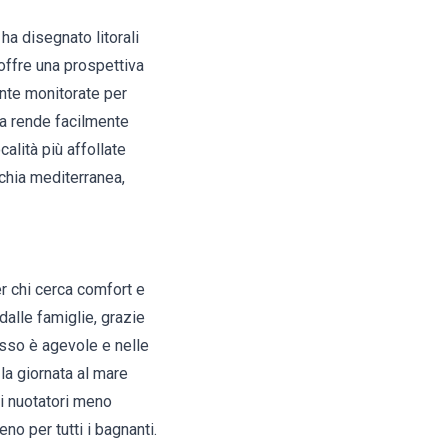
 ha disegnato litorali
 offre una prospettiva
ente monitorate per
la rende facilmente
alità più affollate
chia mediterranea,
er chi cerca comfort e
dalle famiglie, grazie
esso è agevole e nelle
la giornata al mare
i nuotatori meno
o per tutti i bagnanti.