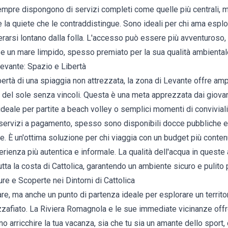
mpre dispongono di servizi completi come quelle più centrali,
e la quiete che le contraddistingue. Sono ideali per chi ama espl
erarsi lontano dalla folla. L'accesso può essere più avventuroso
 un mare limpido, spesso premiato per la sua qualità ambiental
Levante: Spazio e Libertà
ibertà di una spiaggia non attrezzata, la zona di Levante offre a
e del sole senza vincoli. Questa è una meta apprezzata dai giovani
ideale per partite a beach volley o semplici momenti di convivial
servizi a pagamento, spesso sono disponibili docce pubbliche e, i
e. È un'ottima soluzione per chi viaggia con un budget più conte
ienza più autentica e informale. La qualità dell'acqua in quest
ta la costa di Cattolica, garantendo un ambiente sicuro e pulito pe
ure e Scoperte nei Dintorni di Cattolica
re, ma anche un punto di partenza ideale per esplorare un territori
zafiato. La Riviera Romagnola e le sue immediate vicinanze offr
arricchire la tua vacanza, sia che tu sia un amante dello sport, d