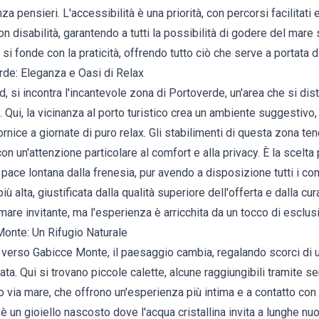
pensieri. L'accessibilità è una priorità, con percorsi facilitati e
n disabilità, garantendo a tutti la possibilità di godere del mare
 si fonde con la praticità, offrendo tutto ciò che serve a portata 
rde: Eleganza e Oasi di Relax
 si incontra l'incantevole zona di Portoverde, un'area che si di
la. Qui, la vicinanza al porto turistico crea un ambiente suggestiv
nice a giornate di puro relax. Gli stabilimenti di questa zona ten
on un'attenzione particolare al comfort e alla privacy. È la scelta
 pace lontana dalla frenesia, pur avendo a disposizione tutti i com
iù alta, giustificata dalla qualità superiore dell'offerta e dalla cur
mare invitante, ma l'esperienza è arricchita da un tocco di esclusi
Monte: Un Rifugio Naturale
, verso Gabicce Monte, il paesaggio cambia, regalando scorci di 
ta. Qui si trovano piccole calette, alcune raggiungibili tramite se
via mare, che offrono un'esperienza più intima e a contatto con l
è un gioiello nascosto dove l'acqua cristallina invita a lunghe nuo