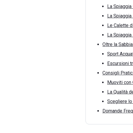
La Spiaggia 
La Spiaggia 
Le Calette d
La Spiaggia 
Oltre la Sabbia
Sport Acquat
Escursioni t
Consigli Pratic
Muoviti con 
La Qualità d
Scegliere lo
Domande Freque