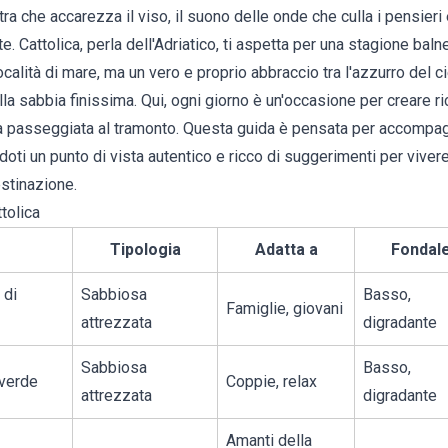
ra che accarezza il viso, il suono delle onde che culla i pensieri 
e. Cattolica, perla dell'Adriatico, ti aspetta per una stagione baln
calità di mare, ma un vero e proprio abbraccio tra l'azzurro del cie
lla sabbia finissima. Qui, ogni giorno è un'occasione per creare ric
na passeggiata al tramonto. Questa guida è pensata per accompagn
doti un punto di vista autentico e ricco di suggerimenti per vive
stinazione.
tolica
Tipologia
Adatta a
Fondal
 di
Sabbiosa
Basso,
Famiglie, giovani
attrezzata
digradante
Sabbiosa
Basso,
overde
Coppie, relax
attrezzata
digradante
Amanti della