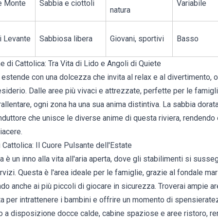
ce Monte
Sabbia e ciottoli
Variabile
natura
i Levante
Sabbiosa libera
Giovani, sportivi
Basso
di Cattolica: Tra Vita di Lido e Angoli di Quiete
 estende con una dolcezza che invita al relax e al divertimento, o
derio. Dalle aree più vivaci e attrezzate, perfette per le famiglie,
llentare, ogni zona ha una sua anima distintiva. La sabbia dorat
conduttore che unisce le diverse anime di questa riviera, renden
iacere.
 Cattolica: Il Cuore Pulsante dell'Estate
a è un inno alla vita all'aria aperta, dove gli stabilimenti si sus
ervizi. Questa è l'area ideale per le famiglie, grazie al fondale ma
 anche ai più piccoli di giocare in sicurezza. Troverai ampie are
 per intrattenere i bambini e offrire un momento di spensieratezz
o a disposizione docce calde, cabine spaziose e aree ristoro, re