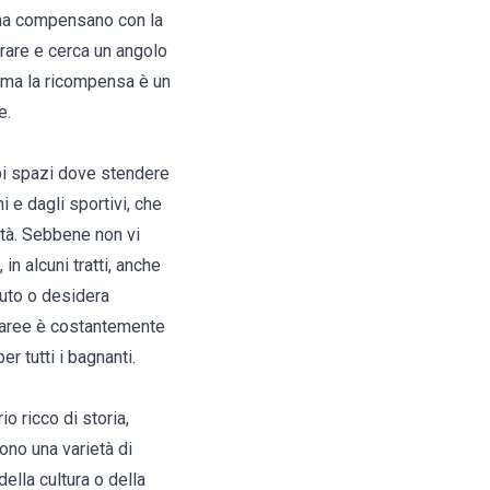
 ma compensano con la
orare e cerca un angolo
, ma la ricompensa è un
e.
mpi spazi dove stendere
 e dagli sportivi, che
ità. Sebbene non vi
n alcuni tratti, anche
nuto o desidera
e aree è costantemente
r tutti i bagnanti.
o ricco di storia,
ono una varietà di
ella cultura o della