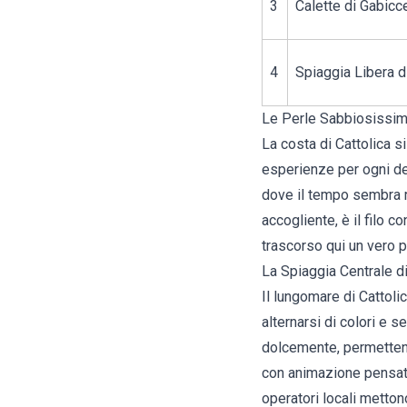
3
Calette di Gabic
4
Spiaggia Libera d
Le Perle Sabbiosissime 
La
costa di Cattolica
si
esperienze per ogni desi
dove il tempo sembra ra
accogliente, è il filo 
trascorso qui un vero p
La Spiaggia Centrale di
Il lungomare di Cattolic
alternarsi di colori e s
dolcemente, permettendo
con animazione pensata
operatori locali metton