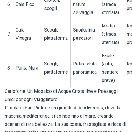
Ciottoli,
Ro
6
Cala Fico
natura
(strada
scogli
pr
selvaggia
sterrata)
Medio
Ro
Cala
Scogli,
Snorkeling,
7
(strada
mo
Vinagra
piattaforma
pescatori
sterrata)
pr
Facile
Scogli,
Relax, vista
(auto,
Ro
8
Punta Nera
piattaforme
panoramica
sentiero
pr
breve)
Carloforte: Un Mosaico di Acque Cristalline e Paesaggi
Unici per ogni Viaggiatore
L'Isola di San Pietro è un gioiello di biodiversità, dove la
macchia mediterranea si spinge fino al mare, creando
scenari di rara bellezza. La sua costa, frastagliata e ricca di