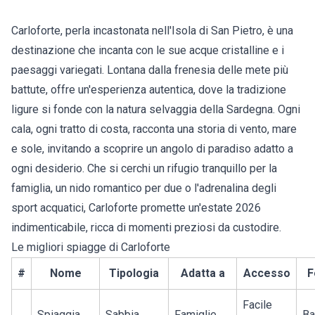
Carloforte, perla incastonata nell'Isola di San Pietro, è una
destinazione che incanta con le sue acque cristalline e i
paesaggi variegati. Lontana dalla frenesia delle mete più
battute, offre un'esperienza autentica, dove la tradizione
ligure si fonde con la natura selvaggia della Sardegna. Ogni
cala, ogni tratto di costa, racconta una storia di vento, mare
e sole, invitando a scoprire un angolo di paradiso adatto a
ogni desiderio. Che si cerchi un rifugio tranquillo per la
famiglia, un nido romantico per due o l'adrenalina degli
sport acquatici,
Carloforte
promette un'estate 2026
indimenticabile, ricca di momenti preziosi da custodire.
Le migliori spiagge di Carloforte
#
Nome
Tipologia
Adatta a
Accesso
F
Facile
Spiaggia
Sabbia
Famiglie,
Ba