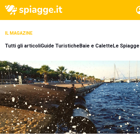
IL MAGAZINE
Tutti gli articoli
Guide Turistiche
Baie e Calette
Le Spiagge 