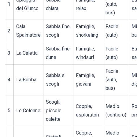
1
(auto,
del Giunco
chiara
relax
sa
bus)
Cala
Sabbia fine,
Famiglie,
Facile
Mi
2
Spalmatore
scogli
snorkeling
(auto)
ba
Sabbia fine,
Famiglie,
Facile
Ba
3
La Caletta
dune
windsurf
(auto)
sa
Facile
Sabbia e
Famiglie,
Mi
4
La Bóbba
(auto,
scogli
giovani
di
bus)
Scogli,
Coppie,
Medio
Ro
5
Le Colonne
piccole
esploratori
(sentiero)
pr
calette
Coppie,
Medio