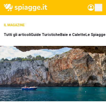
IL MAGAZINE
Tutti gli articoli
Guide Turistiche
Baie e Calette
Le Spiagge 