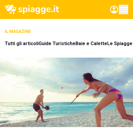
IL MAGAZINE
Tutti gli articoli
Guide Turistiche
Baie e Calette
Le Spiagge 