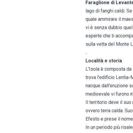
Faraglione di Levant
lago di fanghi caldi. Se
quale ammirare il maest
vi è senza dubbio quella
esperte che ti accompa
sulla vetta del Monte 
.
Località e storia
L'Isola è composta da 3 
trova l'edificio Lentia
nacque dall'eruzione so
medioevale vi furono
r
Il territorio deve il suo
ovvero terra calda. Su
Efesto e prese il nome 
In un periodo più risale