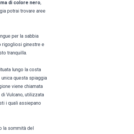
ima di colore nero
,
gia potrai trovare aree
tingue per la sabbia
 rigogliosi ginestre e
sto tranquilla.
ituata lungo la costa
de unica questa spiaggia
agione viene chiamata
di Vulcano, utilizzata
sti i quali assiepano
so la sommità del