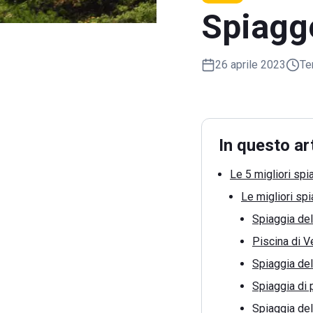
Spiagge
26 aprile 2023
Te
In questo ar
Le 5 migliori sp
Le migliori sp
Spiaggia de
Piscina di V
Spiaggia de
Spiaggia di 
Spiaggia de