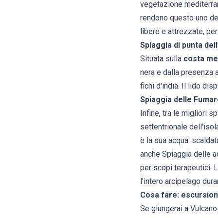
vegetazione mediterran
rendono questo uno dei 
libere e attrezzate, pe
Spiaggia di punta del
Situata sulla
costa mer
nera e dalla presenza a
fichi d'india. Il lido di
Spiaggia delle Fumar
Infine, tra le migliori 
settentrionale dell'isol
è la sua acqua: scalda
anche Spiaggia delle a
per scopi terapeutici. 
l'intero arcipelago dura
Cosa fare: escursioni
Se giungerai a Vulcano 