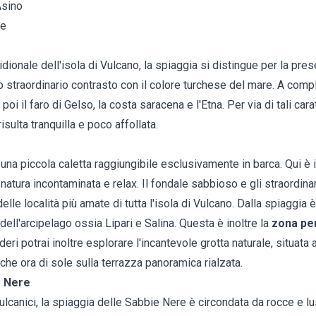
Asino
le
idionale dell'isola di Vulcano, la spiaggia si distingue per la pre
 straordinario contrasto con il colore turchese del mare. A comp
 poi il faro di Gelso, la costa saracena e l'Etna. Per via di tali car
isulta tranquilla e poco affollata.
una piccola caletta raggiungibile esclusivamente in barca. Qui è i
natura incontaminata e relax. Il fondale sabbioso e gli straordina
lle località più amate di tutta l'isola di Vulcano. Dalla spiaggia è
dell'arcipelago ossia Lipari e Salina. Questa è inoltre la
zona per
deri potrai inoltre esplorare l'incantevole grotta naturale, situata a
he ora di sole sulla terrazza panoramica rialzata.
e Nere
ulcanici, la spiaggia delle Sabbie Nere è circondata da rocce e 