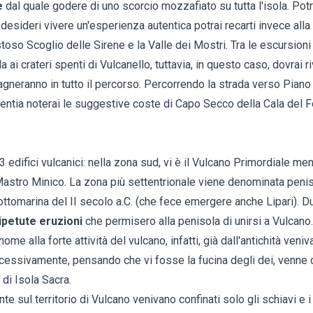
e
dal quale godere di uno scorcio mozzafiato su tutta l'isola. Pot
 desideri vivere un'esperienza autentica potrai recarti invece alla
oso Scoglio delle Sirene e la Valle dei Mostri. Tra le escursioni
 ai crateri spenti di Vulcanello, tuttavia, in questo caso, dovrai ri
gneranno in tutto il percorso. Percorrendo la strada verso Pian
Lentia noterai le suggestive coste di Capo Secco della Cala del
edifici vulcanici: nella zona sud, vi è il Vulcano Primordiale ment
-Mastro Minico. La zona più settentrionale viene denominata penis
ttomarina del II secolo a.C. (che fece emergere anche Lipari). Du
ipetute eruzioni
che permisero alla penisola di unirsi a Vulcano.
 nome alla forte attività del vulcano, infatti, già dall'antichità ven
ccessivamente, pensando che vi fosse la fucina degli dei, venne 
di Isola Sacra.
nte sul territorio di Vulcano venivano confinati solo gli schiavi e 