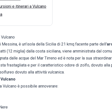
rsioni e itinerari a Vulcano
ia
a Vulcano
di Messina, è un'isola della Sicilia di 21 kmq facente parte dell'
ar
atti (12 miglia) dalla costa siciliana, viene amministrata dal comun
nata dalle acque del Mar Tirreno ed è nota per la sua straordinari
sta frastagliata e per il caratteristico odore di zolfo, dovuto all
olfureo dovuto alla attività vulcanica.
a Vulcano
 a Vulcano è possibile annoverare:
 Nere