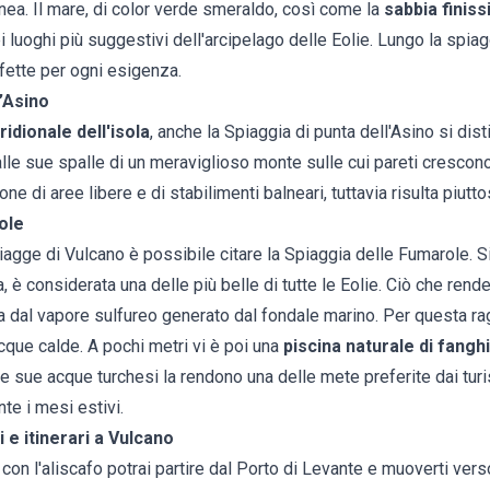
ea. Il mare, di color verde smeraldo, così come la
sabbia finiss
luoghi più suggestivi dell'arcipelago delle Eolie. Lungo la spiag
rfette per ogni esigenza.
l’Asino
idionale dell'isola
, anche la Spiaggia di punta dell'Asino si dis
lle sue spalle di un meraviglioso monte sulle cui pareti crescono
spone di aree libere e di stabilimenti balneari, tuttavia risulta piutto
ole
spiagge di Vulcano è possibile citare la Spiaggia delle Fumarole. S
a, è considerata una delle più belle di tutte le Eolie. Ciò che ren
ta dal vapore sulfureo generato dal fondale marino. Per questa r
cque calde. A pochi metri vi è poi una
piscina naturale di fanghi
Le sue acque turchesi la rendono una delle mete preferite dai turi
nte i mesi estivi.
 e itinerari a Vulcano
con l'aliscafo potrai partire dal Porto di Levante e muoverti ver