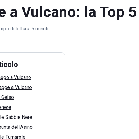
 a Vulcano: la Top 5
mpo di lettura:
5 minuti
ticolo
iagge a Vulcano
iagge a Vulcano
l Gelso
enere
lle Sabbie Nere
punta dell’Asino
lle Fumarole