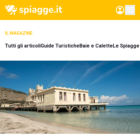
IL MAGAZINE
Tutti gli articoli
Guide Turistiche
Baie e Calette
Le Spiagge 