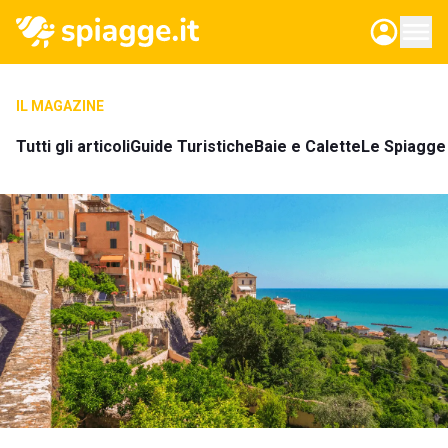
IL MAGAZINE
Tutti gli articoli
Guide Turistiche
Baie e Calette
Le Spiagge 