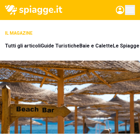
IL MAGAZINE
Tutti gli articoli
Guide Turistiche
Baie e Calette
Le Spiagge 