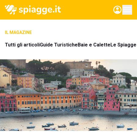
IL MAGAZINE
Tutti gli articoli
Guide Turistiche
Baie e Calette
Le Spiagge 