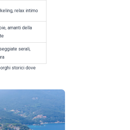
keling, relax intimo
ie, amanti della
te
eggiate serali,
ura
borghi storici dove