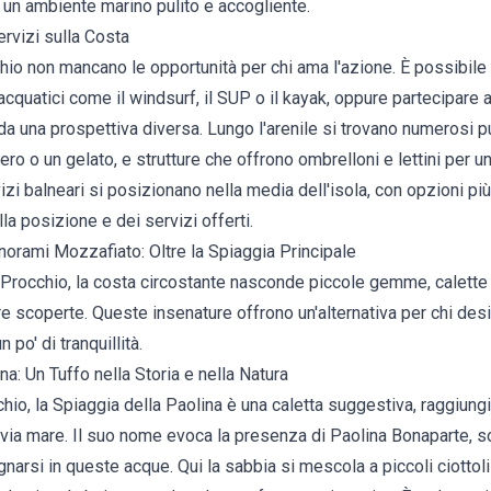
 un ambiente marino pulito e accogliente.
ervizi sulla Costa
chio non mancano le opportunità per chi ama l'azione. È possibile
acquatici come il windsurf, il SUP o il kayak, oppure partecipare 
da una prospettiva diversa. Lungo l'arenile si trovano numerosi pu
ro o un gelato, e strutture che offrono ombrelloni e lettini per un
rvizi balneari si posizionano nella media dell'isola, con opzioni p
a posizione e dei servizi offerti.
orami Mozzafiato: Oltre la Spiaggia Principale
di Procchio, la costa circostante nasconde piccole gemme, calette
e scoperte. Queste insenature offrono un'alternativa per chi desi
n po' di tranquillità.
na: Un Tuffo nella Storia e nella Natura
hio, la Spiaggia della Paolina è una caletta suggestiva, raggiungi
via mare. Il suo nome evoca la presenza di Paolina Bonaparte, s
arsi in queste acque. Qui la sabbia si mescola a piccoli ciottol