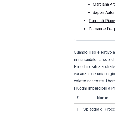
Marciana Alt
Sapori Auten
Tramonti Piace
Domande Freque
Quando il sole estivo a
irrinunciabile. L'
Isola d
Procchio
, situata stra
vacanza che unisca gior
calette nascoste, i borg
I luoghi imperdibili a 
#
Nome
1
Spiaggia di Procc