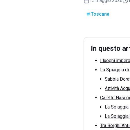
15 maggio 2026
Toscana
In questo ar
I luoghi imperd
La Spiaggia di
Sabbia Dorat
Attività Acq
Calette Nascos
La Spiaggia 
La Spiaggia 
Tra Borghi Anti