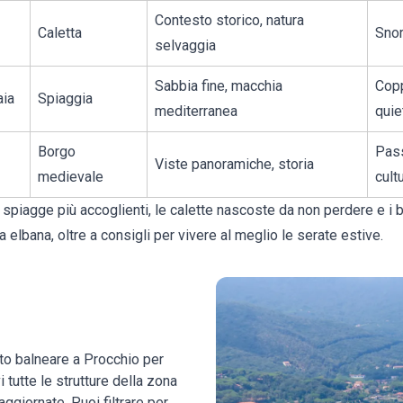
Contesto storico, natura
Caletta
Snor
selvaggia
Sabbia fine, macchia
Copp
aia
Spiaggia
mediterranea
quie
Borgo
Pass
Viste panoramiche, storia
medievale
cult
e spiagge più accoglienti, le calette nascoste da non perdere e i 
 elbana, oltre a consigli per vivere al meglio le serate estive.
to balneare a Procchio per
 tutte le strutture della zona
 aggiornate. Puoi filtrare per