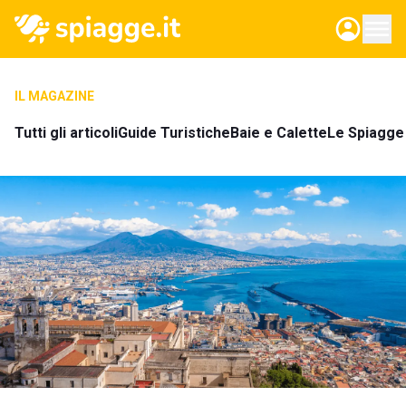
IL MAGAZINE
Tutti gli articoli
Guide Turistiche
Baie e Calette
Le Spiagge 