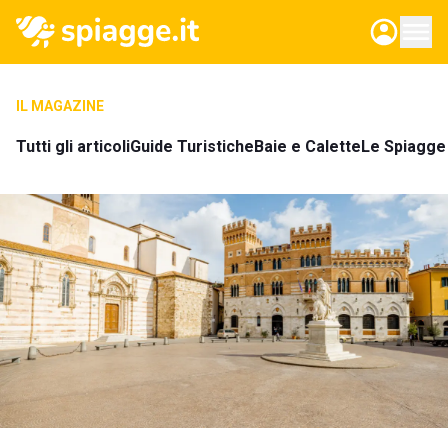
IL MAGAZINE
Tutti gli articoli
Guide Turistiche
Baie e Calette
Le Spiagge 