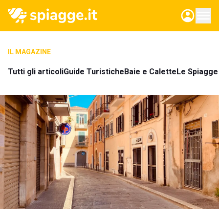
IL MAGAZINE
Tutti gli articoli
Guide Turistiche
Baie e Calette
Le Spiagge 