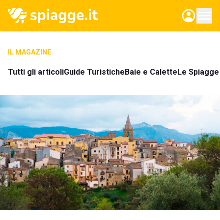
IL MAGAZINE
Tutti gli articoli
Guide Turistiche
Baie e Calette
Le Spiagge 