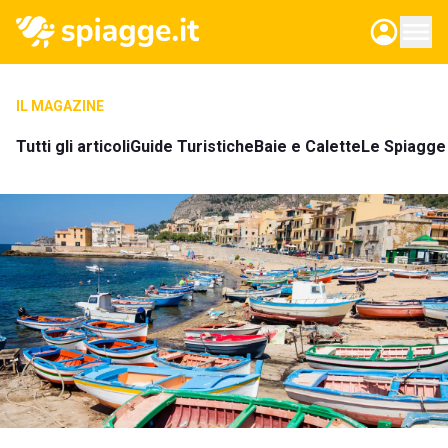
IL MAGAZINE
Tutti gli articoli
Guide Turistiche
Baie e Calette
Le Spiagge 