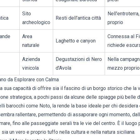
Sito
Nell'entroterr
tica
Resti dell'antica città
archeologico
proprio
rande
Area
Connessa al Fi
Laghetto e canyon
naturale
richiede escur
Azienda
Degustazioni di Nero
Nella campagna
vinicola
d'Avola
mezzo proprio
iano da Esplorare con Calma
a sua capacità di offrire sia il fascino di un borgo storico che la vi
one strategica, a pochi passi da alcune delle spiagge più belle d
lli barocchi come Noto, la rende la base ideale per chi desidera 
o sembra rallentare, permettendo di assaporare ogni momento, dall
mare, fino alle passeggiate serali tra le vie del centro. È il luogo
ia un vero e proprio tuffo nella cultura e nella natura siciliana.