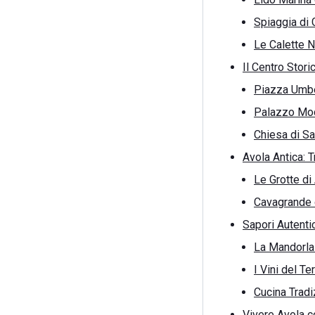
Spiaggia di 
Le Calette 
Il Centro Stori
Piazza Umbe
Palazzo Mod
Chiesa di Sa
Avola Antica: T
Le Grotte di
Cavagrande d
Sapori Autentic
La Mandorla
I Vini del Te
Cucina Tradi
Vivere Avola c