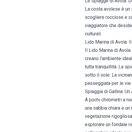
Le Spiagge di Avola: Do
La costa avolese è un 
scogliere rocciose e ca
viaggiatore che desider
culturali.
Lido Marina di Avola: I
Il Lido Marina di Avola 
creano l'ambiente idea
tutta tranquillità. La s
sotto il sole. La vicin
passeggiata per le vie 
Spiaggia di Gallina: Un
A pochi chilometri a nor
una sabbia chiara e un 
vegetazione rigogliosa.
esplorare un fondale r