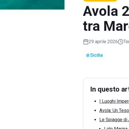
Avola 
tra Mar
29 aprile 2026
Te
Sicilia
In questo ar
I Luoghi Imperd
Avola: Un Teso
Le Spiagge di A
Lido Marina 