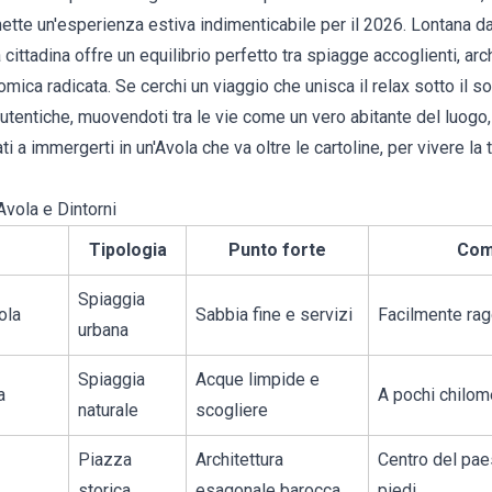
ette un'esperienza estiva indimenticabile per il 2026. Lontana d
 cittadina offre un equilibrio perfetto tra spiagge accoglienti, ar
ica radicata. Se cerchi un viaggio che unisca il relax sotto il sol
autentiche, muovendoti tra le vie come un vero abitante del luogo
i a immergerti in un'Avola che va oltre le cartoline, per vivere la
Avola e Dintorni
Tipologia
Punto forte
Com
Spiaggia
ola
Sabbia fine e servizi
Facilmente rag
urbana
Spiaggia
Acque limpide e
a
A pochi chilome
naturale
scogliere
Piazza
Architettura
Centro del pae
storica
esagonale barocca
piedi