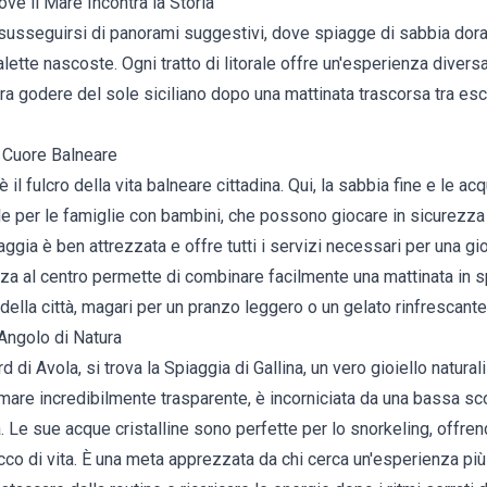
ve il Mare Incontra la Storia
susseguirsi di panorami suggestivi, dove spiagge di sabbia dorat
lette nascoste. Ogni tratto di litorale offre un'esperienza diversa,
a godere del sole siciliano dopo una mattinata trascorsa tra escu
l Cuore Balneare
è il fulcro della vita balneare cittadina. Qui, la sabbia fine e le 
le per le famiglie con bambini, che possono giocare in sicurezza
piaggia è ben attrezzata e offre tutti i servizi necessari per una g
anza al centro permette di combinare facilmente una mattinata in 
della città, magari per un pranzo leggero o un gelato rinfrescante
 Angolo di Natura
d di Avola, si trova la Spiaggia di Gallina, un vero gioiello natural
mare incredibilmente trasparente, è incorniciata da una bassa sc
 Le sue acque cristalline sono perfette per lo snorkeling, offrend
icco di vita. È una meta apprezzata da chi cerca un'esperienza p