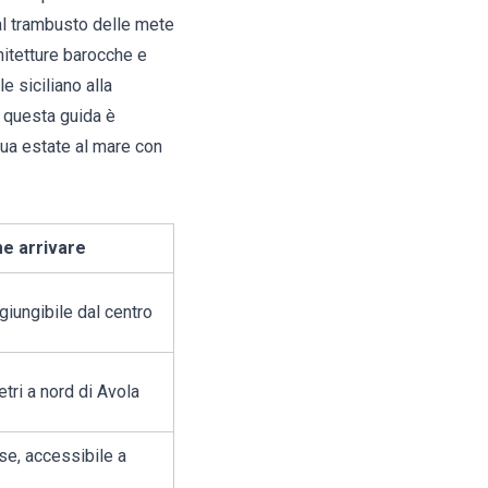
al trambusto delle mete
chitetture barocche e
e siciliano alla
, questa guida è
 tua estate al mare con
e arrivare
giungibile dal centro
tri a nord di Avola
se, accessibile a