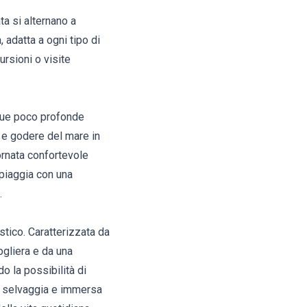
a si alternano a
 adatta a ogni tipo di
rsioni o visite
acque poco profonde
 e godere del mare in
iornata confortevole
spiaggia con una
.
istico. Caratterizzata da
ogliera e da una
o la possibilità di
iù selvaggia e immersa