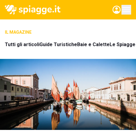
IL MAGAZINE
Tutti gli articoli
Guide Turistiche
Baie e Calette
Le Spiagge 