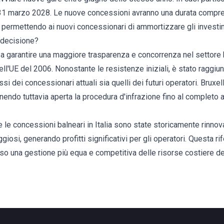
31 marzo 2028. Le nuove concessioni avranno una durata compres
 permettendo ai nuovi concessionari di ammortizzare gli investim
 decisione?
a garantire una maggiore trasparenza e concorrenza nel settore ba
dell'UE del 2006. Nonostante le resistenze iniziali, è stato rag
essi dei concessionari attuali sia quelli dei futuri operatori. Bruxe
tenendo tuttavia aperta la procedura d'infrazione fino al completo 
e le concessioni balneari in Italia sono state storicamente rinno
iosi, generando profitti significativi per gli operatori. Questa r
rso una gestione più equa e competitiva delle risorse costiere d