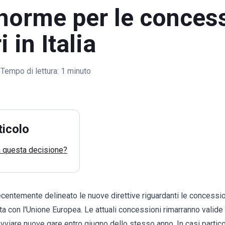
norme per le conces
 in Italia
Tempo di lettura:
1 minuto
ticolo
a questa decisione?
recentemente delineato le nuove direttive riguardanti le concessio
ta con l'Unione Europea. Le attuali concessioni rimarranno valide
avviare nuove gare entro giugno dello stesso anno. In casi particol