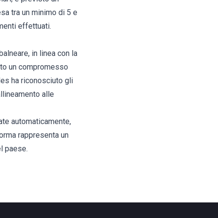
a tra un minimo di 5 e
enti effettuati.
lneare, in linea con la
giunto un compromesso
lles ha riconosciuto gli
allineamento alle
vate automaticamente,
iforma rappresenta un
el paese.