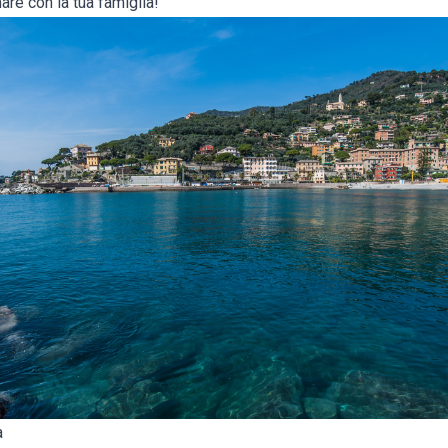
are con la tua famiglia!
a