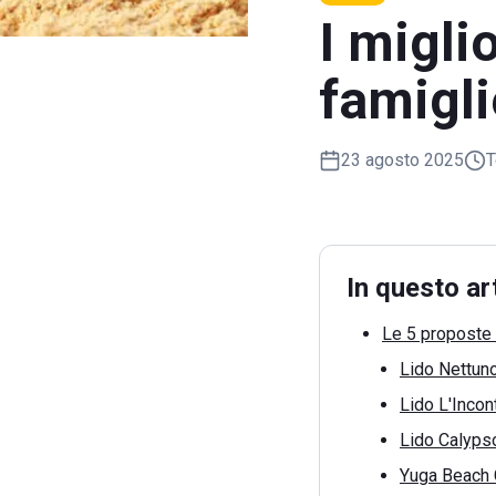
I migli
famigli
23 agosto 2025
T
In questo ar
Le 5 proposte 
Lido Nettun
Lido L'Incon
Lido Calypso
Yuga Beach 