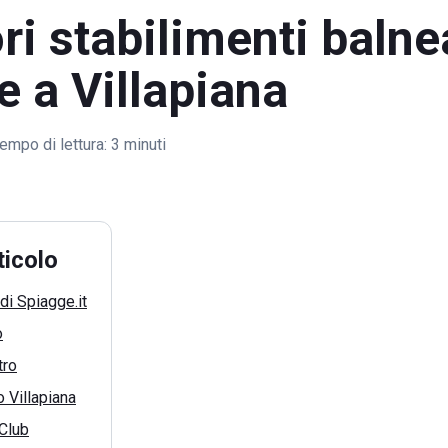
ori stabilimenti balne
e a Villapiana
empo di lettura:
3 minuti
ticolo
di Spiagge.it
o
tro
 Villapiana
Club