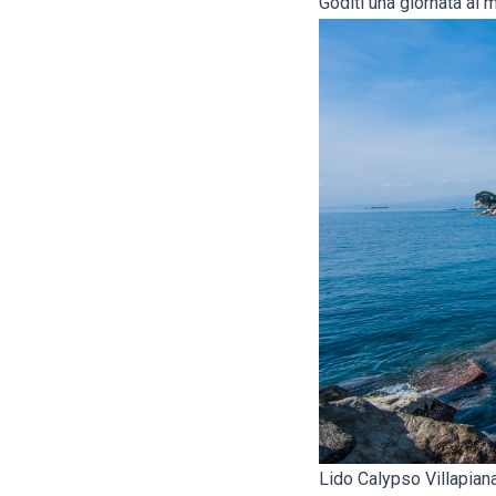
Goditi una giornata al m
Lido Calypso Villapian