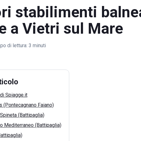
ori stabilimenti balne
e a Vietri sul Mare
o di lettura:
3 minuti
ticolo
di Spiagge.it
os (Pontecagnano Faiano)
 Spineta (Battipaglia)
 Mediterraneo (Battipaglia)
attipaglia)