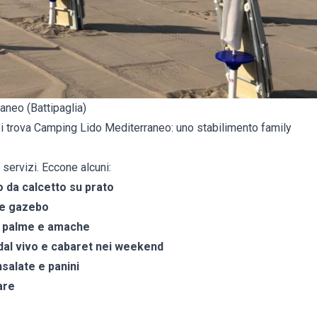
neo (Battipaglia)
si trova Camping Lido Mediterraneo: uno stabilimento family
 servizi. Eccone alcuni:
 da calcetto su prato
 e gazebo
ra palme e amache
 dal vivo e cabaret nei weekend
nsalate e panini
are