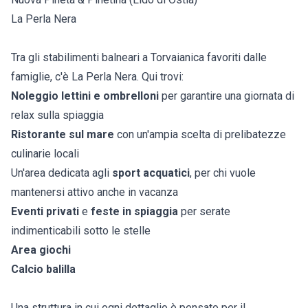
La Perla Nera
Tra gli stabilimenti balneari a Torvaianica favoriti dalle
famiglie, c'è La Perla Nera. Qui trovi:
Noleggio lettini e ombrelloni
per garantire una giornata di
relax sulla spiaggia
Ristorante sul mare
con un'ampia scelta di prelibatezze
culinarie locali
Un'area dedicata agli
sport acquatici
, per chi vuole
mantenersi attivo anche in vacanza
Eventi privati
e
feste in spiaggia
per serate
indimenticabili sotto le stelle
Area giochi
Calcio balilla
Una struttura in cui ogni dettaglio è pensato per il