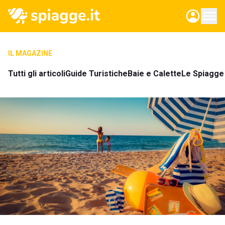
IL MAGAZINE
Tutti gli articoli
Guide Turistiche
Baie e Calette
Le Spiagge 