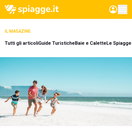
IL MAGAZINE
Tutti gli articoli
Guide Turistiche
Baie e Calette
Le Spiagge 