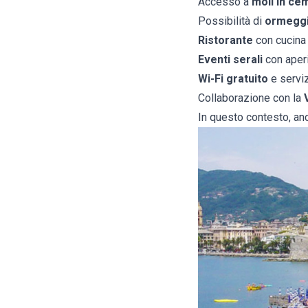
Accesso a
moli in ce
Possibilità di
ormegg
Ristorante
con cucina 
Eventi serali
con aperi
Wi-Fi gratuito
e serviz
Collaborazione con la
In questo contesto, an