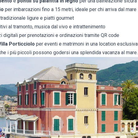
mento
e
pontili su palafitta in legno
per una balneazione sicura
io
per imbarcazioni fino a 15 metri, ideale per chi arriva dal mare
tradizionale ligure e piatti gourmet
tivi al tramonto, musica dal vivo e intrattenimento
i digitali per prenotazioni e ordinazioni tramite QR code
Villa Porticciolo
per eventi e matrimoni in una location esclusiva
che i più piccoli possono godersi una splendida vacanza al mare.