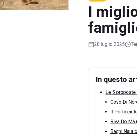
I migli
famigli
28 luglio 2025
Te
In questo ar
Le 5 proposte 
Covo Di Nor
Il Porticciol
Rîva Do Mâ (
Bagni Nautic