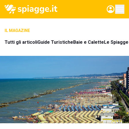
IL MAGAZINE
Tutti gli articoli
Guide Turistiche
Baie e Calette
Le Spiagge 