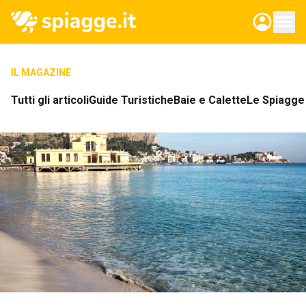
IL MAGAZINE
Tutti gli articoli
Guide Turistiche
Baie e Calette
Le Spiagge 