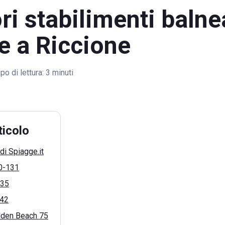
ori stabilimenti balne
e a Riccione
o di lettura:
3 minuti
ticolo
di Spiagge.it
0-131
 35
 42
lden Beach 75