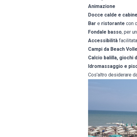
Animazione
Docce calde e cabin
Bar
e
ristorante
con o
Fondale basso
, per u
Accessibilità
facilitat
Campi da Beach Voll
Calcio balilla, giochi
Idromassaggio e pis
Cos'altro desiderare da