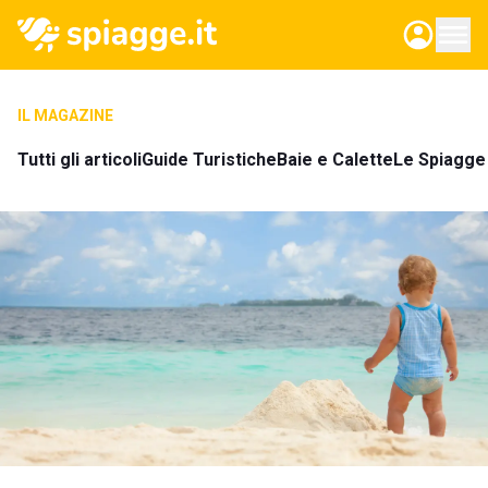
IL MAGAZINE
Tutti gli articoli
Guide Turistiche
Baie e Calette
Le Spiagge 