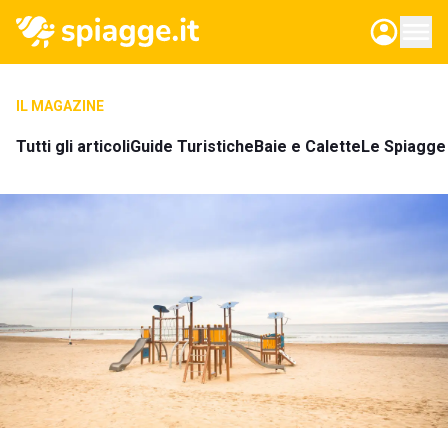
IL MAGAZINE
Tutti gli articoli
Guide Turistiche
Baie e Calette
Le Spiagge 