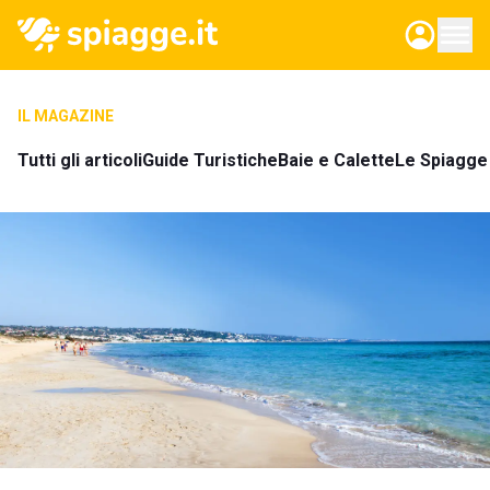
IL MAGAZINE
Tutti gli articoli
Guide Turistiche
Baie e Calette
Le Spiagge 