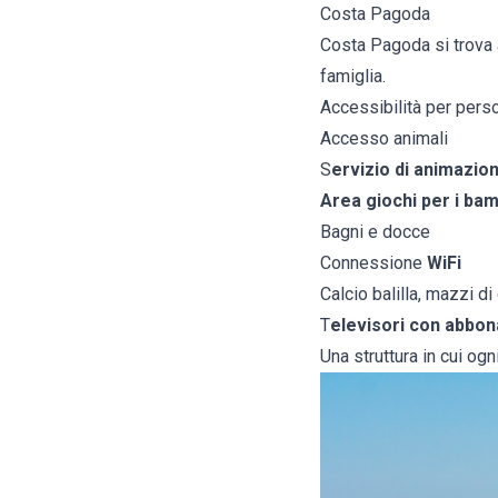
Costa Pagoda
Costa Pagoda si trova a
famiglia.
Accessibilità per perso
Accesso animali
S
ervizio di animazio
Area giochi per i bam
Bagni e docce
Connessione
WiFi
Calcio balilla, mazzi d
T
elevisori con abbo
Una struttura in cui ogn