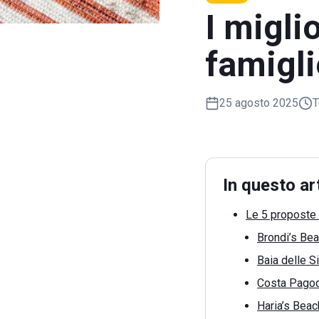
I migli
famigl
25 agosto 2025
T
In questo ar
Le 5 proposte 
Brondi’s Be
Baia delle S
Costa Pago
Haria’s Beac