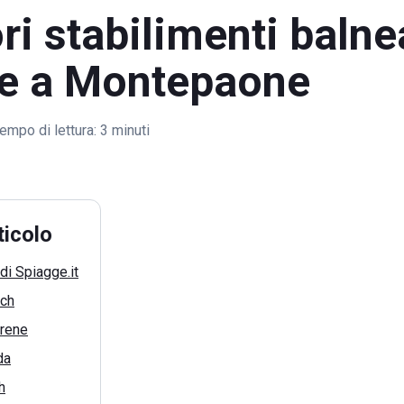
ori stabilimenti balne
ie a Montepaone
empo di lettura:
3 minuti
ticolo
di Spiagge.it
ach
irene
da
h