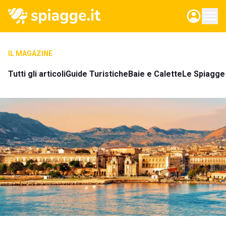
IL MAGAZINE
Tutti gli articoli
Guide Turistiche
Baie e Calette
Le Spiagge 