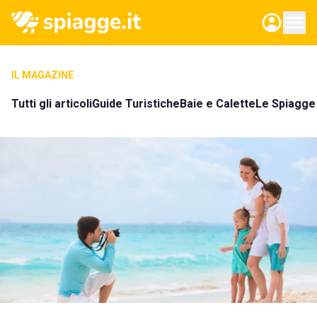
IL MAGAZINE
Tutti gli articoli
Guide Turistiche
Baie e Calette
Le Spiagge 