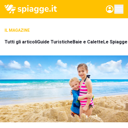
IL MAGAZINE
Tutti gli articoli
Guide Turistiche
Baie e Calette
Le Spiagge 