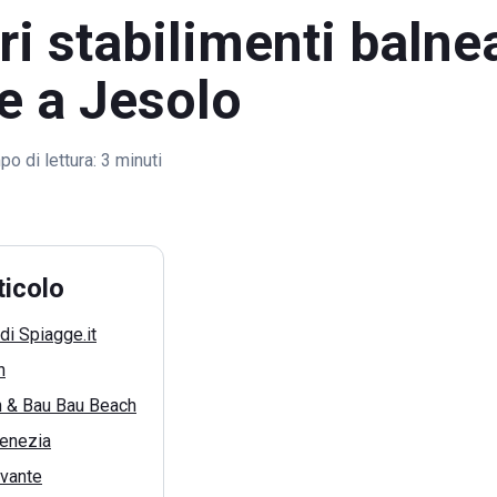
ori stabilimenti balne
e a Jesolo
o di lettura:
3 minuti
ticolo
di Spiagge.it
h
 & Bau Bau Beach
enezia
evante