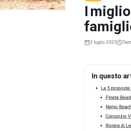
I migli
famigli
3 luglio 2025
Temp
In questo ar
Le 5 proposte 
Pineta Beac
Nemo Beach
Consorzio V
Riviera di L