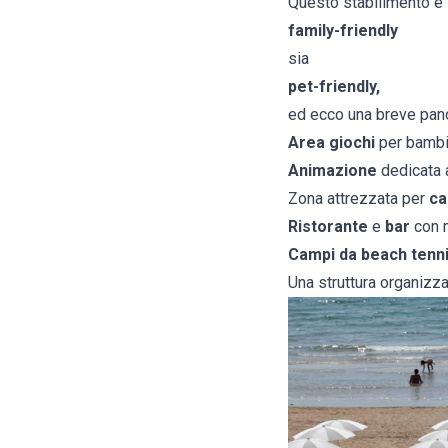
Questo stabilimento è 
family-friendly
sia
pet-friendly,
ed ecco una breve panor
Area giochi
per bambi
Animazione
dedicata a
Zona attrezzata per
ca
Ristorante
e
bar
con m
Campi da beach tenn
Una struttura organizza