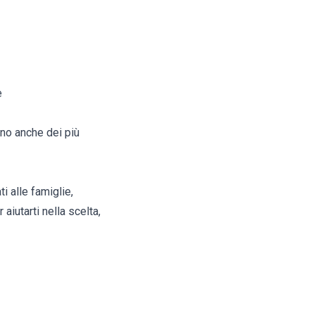
e
rno anche dei più
i alle famiglie,
aiutarti nella scelta,