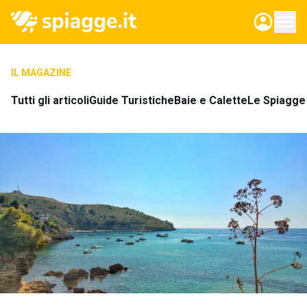
IL MAGAZINE
Tutti gli articoli
Guide Turistiche
Baie e Calette
Le Spiagge 