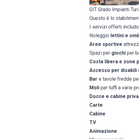
GIT Grado Impianti Tur
Questo è lo stabiliment
I servizi offerti includo
Noleggio
lettini e omb
Aree sportive
attrezz
Spazi per
giochi
per b
Costa libera e zone 
Accesso per disabili
Bar
e tavole fredde per
Moli
per tuffi a varie p
Docce e cabine priva
Carte
Cabine
TV
Animazione