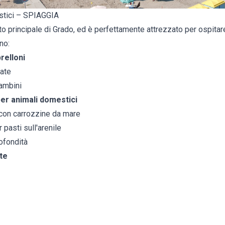
istici – SPIAGGIA
o principale di Grado, ed è perfettamente attrezzato per ospitar
no:
relloni
ate
ambini
per animali domestici
con carrozzine da mare
 pasti sull'arenile
rofondità
te