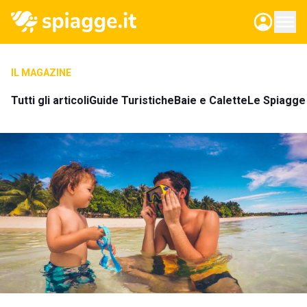
IL MAGAZINE
Tutti gli articoli
Guide Turistiche
Baie e Calette
Le Spiagge 