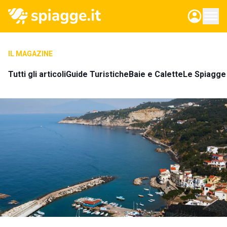
IL MAGAZINE
Tutti gli articoli
Guide Turistiche
Baie e Calette
Le Spiagge 