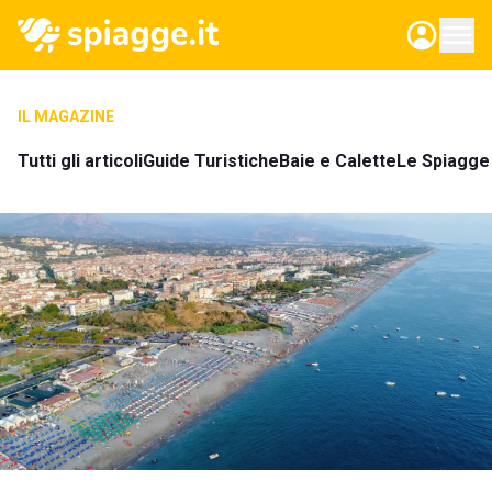
IL MAGAZINE
Tutti gli articoli
Guide Turistiche
Baie e Calette
Le Spiagge 