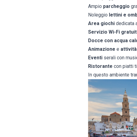
Ampio
parcheggio
gra
Noleggio
lettini e om
Area giochi
dedicata 
Servizio Wi-Fi gratuit
Docce con acqua cal
Animazione
e
attività
Eventi
serali con music
Ristorante
con piatti t
In questo ambiente tranq