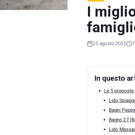
I migli
famigli
23 agosto 2025
T
In questo ar
Le 5 proposte 
Lido Spiaggi
Bagni Peppin
Bagno 27 (Ba
Lido Massaw