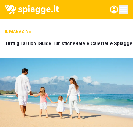
IL MAGAZINE
Tutti gli articoli
Guide Turistiche
Baie e Calette
Le Spiagge 