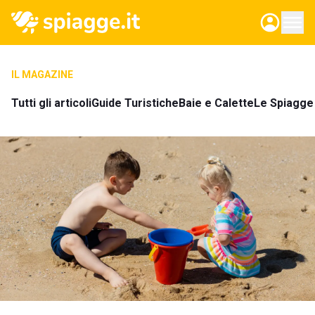
IL MAGAZINE
Tutti gli articoli
Guide Turistiche
Baie e Calette
Le Spiagge 