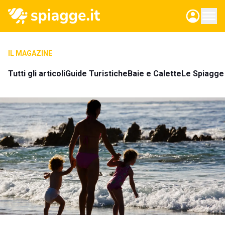
IL MAGAZINE
Tutti gli articoli
Guide Turistiche
Baie e Calette
Le Spiagge 