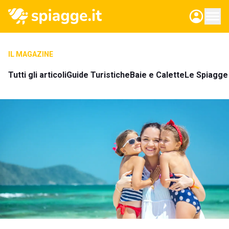
IL MAGAZINE
Tutti gli articoli
Guide Turistiche
Baie e Calette
Le Spiagge 